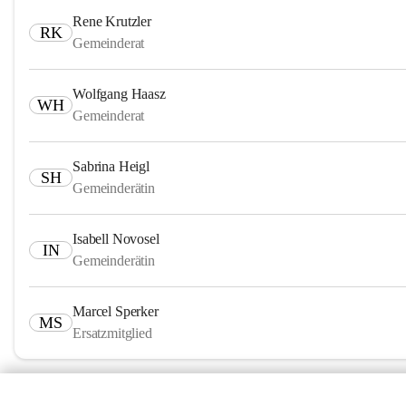
Rene Krutzler
RK
Gemeinderat
Wolfgang Haasz
WH
Gemeinderat
Sabrina Heigl
SH
Gemeinderätin
Isabell Novosel
IN
Gemeinderätin
Marcel Sperker
MS
Ersatzmitglied