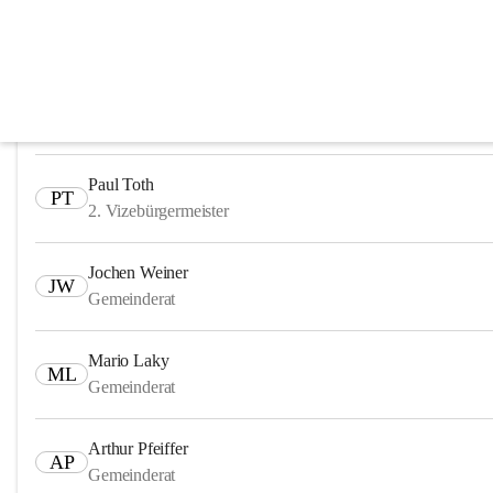
Gemeinderat
Norbert Sulyok, MBA
NS
Bürgermeister
Paul Toth
PT
2. Vizebürgermeister
Jochen Weiner
JW
Gemeinderat
Mario Laky
ML
Gemeinderat
Arthur Pfeiffer
AP
Gemeinderat