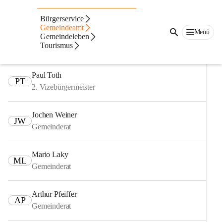
Gemeinderat
Bürgerservice
Gemeindeamt
Menü
Norbert Sulyok, MBA
Gemeindeleben
NS
Tourismus
Bürgermeister
Paul Toth
PT
2. Vizebürgermeister
Jochen Weiner
JW
Gemeinderat
Mario Laky
ML
Gemeinderat
Arthur Pfeiffer
AP
Gemeinderat