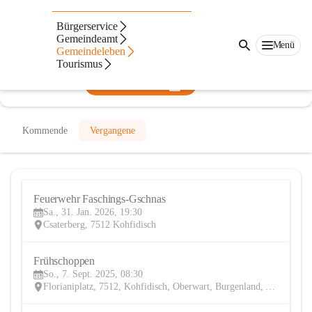
Freiwillige Feuerwehr Kohfidisch
Bürgerservice
Gemeindeamt
@freiwillige-feuerwehr-kohfidisch
Menü
Gemeindeleben
Feuerwehr, Verein
Tourismus
In CITIES öffnen
Kommende
Vergangene
Feuerwehr Faschings-Gschnas
31
Sa., 31. Jan. 2026, 19:30
JAN
Csaterberg, 7512 Kohfidisch
Frühschoppen
7
So., 7. Sept. 2025, 08:30
SEP
Florianiplatz, 7512, Kohfidisch, Oberwart, Burgenland, AUT