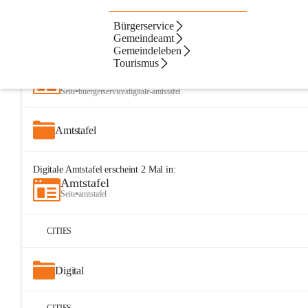
Bürgerservice
Artikel
Dateien
Navigation
Beste Resultate
Gemeindeamt
Gemeindeleben
Suchergebnisse
Suchergebnisse:
Tourismus
25
Digitale Amtstafel
Seite
•
buergerservice/digitale-amtstafel
Amtstafel
Digitale Amtstafel
erscheint
2
Mal in:
Amtstafel
Seite
•
amtstafel
CITIES
Digital