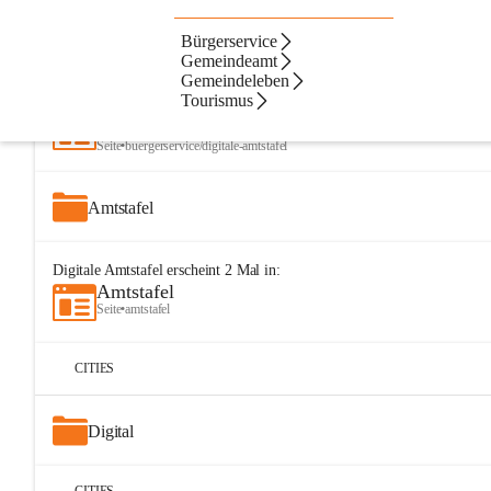
Bürgerservice
Artikel
Dateien
Navigation
Beste Resultate
Gemeindeamt
Gemeindeleben
Suchergebnisse
Suchergebnisse:
Tourismus
25
Digitale Amtstafel
Seite
•
buergerservice/digitale-amtstafel
Amtstafel
Digitale Amtstafel
erscheint
2
Mal in:
Amtstafel
Seite
•
amtstafel
CITIES
Digital