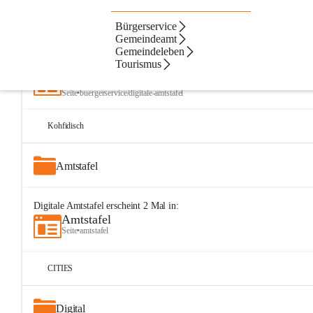
Bürgerservice
Artikel
Dateien
Navigation
Beste Resultate
Gemeindeamt
Gemeindeleben
Suchergebnisse
Suchergebnisse:
Tourismus
25
Digitale Amtstafel
Seite
•
buergerservice/digitale-amtstafel
Kohfidisch
Amtstafel
Digitale Amtstafel
erscheint
2
Mal in:
Amtstafel
Seite
•
amtstafel
CITIES
Digital