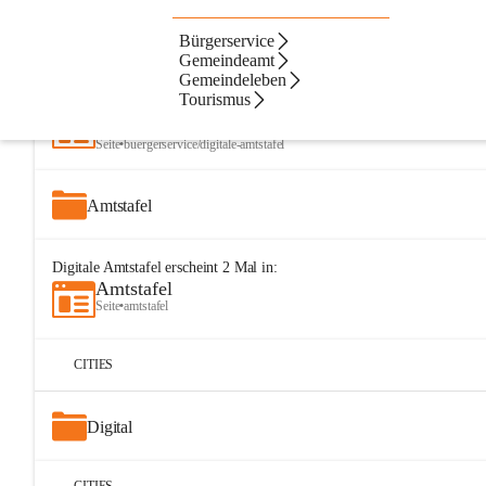
Bürgerservice
Artikel
Dateien
Navigation
Beste Resultate
Gemeindeamt
Gemeindeleben
Suchergebnisse
Suchergebnisse:
Tourismus
25
Digitale Amtstafel
Seite
•
buergerservice/digitale-amtstafel
Amtstafel
Digitale Amtstafel
erscheint
2
Mal in:
Amtstafel
Seite
•
amtstafel
CITIES
Digital