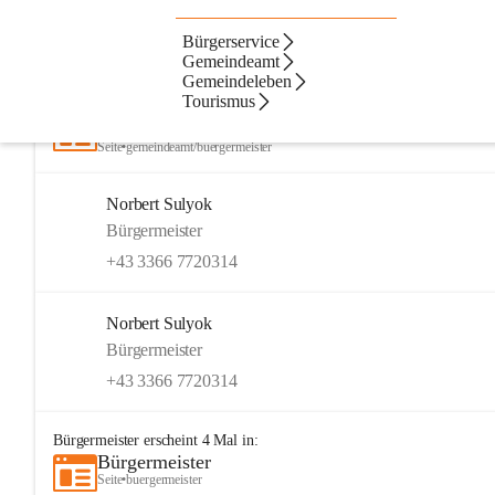
Bürgerservice
Artikel
Kontakte
Navigation
Beste Resultate
Gemeindeamt
Gemeindeleben
Suchergebnisse
Suchergebnisse:
Tourismus
14
Bürgermeister
Seite
•
gemeindeamt/buergermeister
Norbert Sulyok
Bürgermeister
+43 3366 7720314
Norbert Sulyok
Bürgermeister
+43 3366 7720314
Bürgermeister
erscheint
4
Mal in:
Bürgermeister
Seite
•
buergermeister