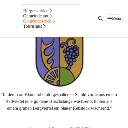
Auf dieser Seite
Bürgerservice
Geschichte & Wappen
Gemeindeamt
Menü
Gemeindeleben
Tourismus
Wappen
"In dem von Blau und Gold gespaltenen Schild vorne aus einem 
Radviertel eine goldene Hirschstange wachsend, hinten aus 
einem grünen Bergviertel ein blauer Rebstock wachsend."